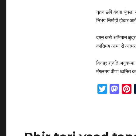
नूतन छवि वंदना धुंधला
निर्भय निर्मोही होकर आ
दमन करो अभिमान क्षुद्र
कांतिमय आभा से आत्म
विनम्र्र श्रुति अनुकम्प
मंगलमय वीणा ध्वनित क
T
M
P
w
as
it
to
t
te
d
r
r
o
s