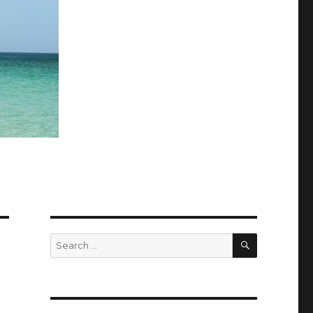
SEARCH
Search
for: