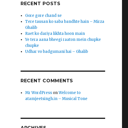
RECENT POSTS
Gore gore chand se
Tere tausan ko saba bandhte hain – Mirza
Ghalib
Raet ko dariya likhta hoon main
Ye tera aana bheegi raaton mein chupke
chupke
Udhar vo badgumani hai – Ghalib
RECENT COMMENTS
Mr WordPress
on
Welcome to
atamjeetsingh.in – Musical Tone
ARCHIVES