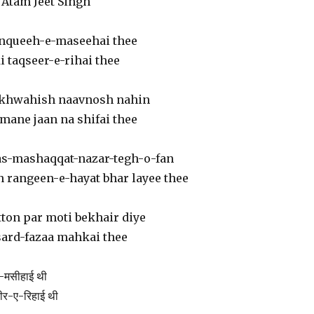
 Atam Jeet Singh
tanqueeh-e-maseehai thee
 taqseer-e-rihai thee
 khwahish naavnosh nahin
mane jaan na shifai thee
-mashaqqat-nazar-tegh-o-fan
n rangeen-e-hayat bhar layee thee
ton par moti bekhair diye
 sard-fazaa mahkai thee
ए-मसीहाई थी
ीर-ए-रिहाई थी