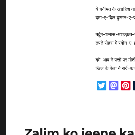
ये ग़नीमत के ख्वाहिश न
दाग़-ए-दिल दुश्मन-ए-ज
मर्दुम-शनास-मशक़्क़
तपते सेहरा में रंगीन-
दमे-आब ने पत्तों पर मोत
खिल के बेला ने सर्द-
T
M
P
w
as
it
to
t
te
d
r
r
o
s
Zalim ko jeene ka
n