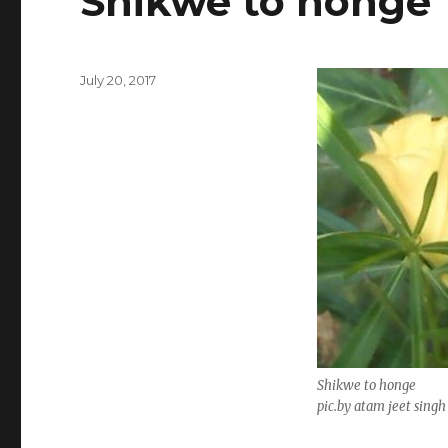
Shikwe to honge
Posted
July 20, 2017
on
Shikwe to honge
pic.by atam jeet singh