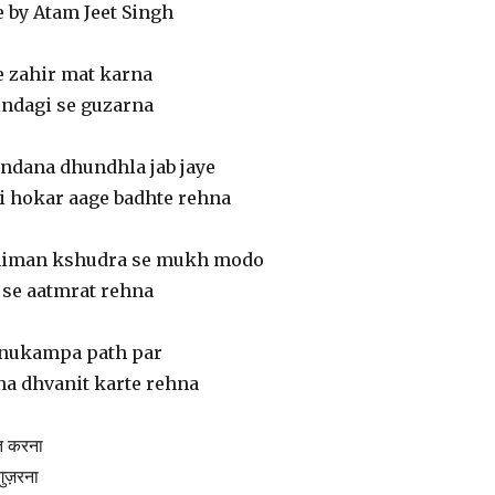
 by Atam Jeet Singh
 zahir mat karna
indagi se guzarna
ndana dhundhla jab jaye
 hokar aage badhte rehna
himan kshudra se mukh modo
se aatmrat rehna
anukampa path par
a dhvanit karte rehna
मत करना
 गुज़रना